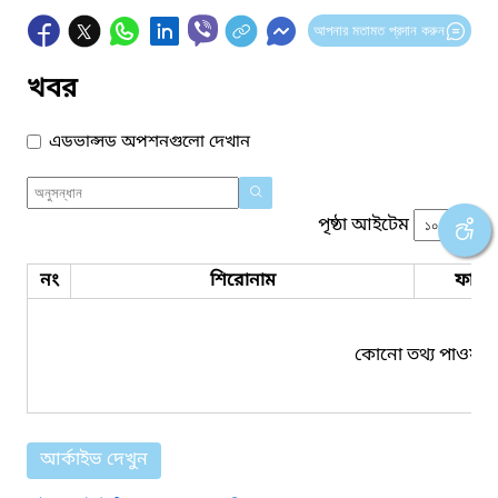
আপনার মতামত প্রদান করুন
খবর
এডভান্সড অপশনগুলো দেখান
পৃষ্ঠা আইটেম
নং
শিরোনাম
ফাইল
কোনো তথ্য পাওয়া য
আর্কাইভ দেখুন